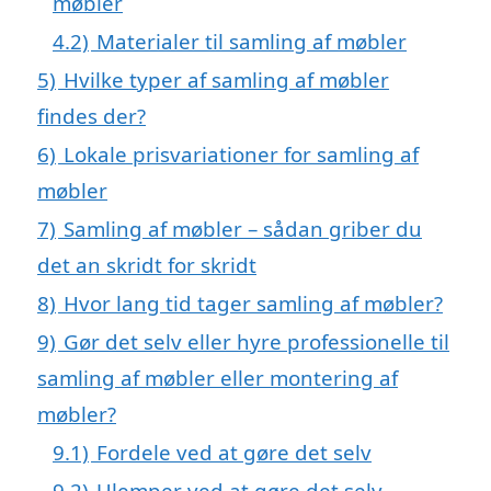
møbler
4.2)
Materialer til samling af møbler
5)
Hvilke typer af samling af møbler
findes der?
6)
Lokale prisvariationer for samling af
møbler
7)
Samling af møbler – sådan griber du
det an skridt for skridt
8)
Hvor lang tid tager samling af møbler?
9)
Gør det selv eller hyre professionelle til
samling af møbler eller montering af
møbler?
9.1)
Fordele ved at gøre det selv
9.2)
Ulemper ved at gøre det selv