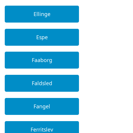
Ellinge
Espe
Faaborg
Faldsled
Fangel
Ferritslev