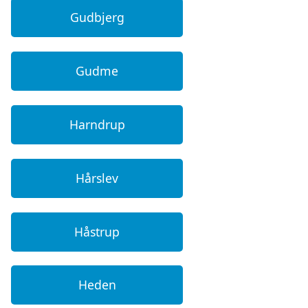
Gudbjerg
Gudme
Harndrup
Hårslev
Håstrup
Heden