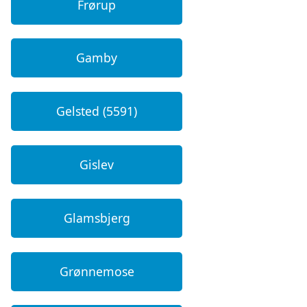
Frørup
Gamby
Gelsted (5591)
Gislev
Glamsbjerg
Grønnemose