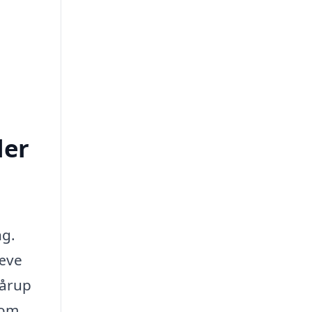
ler
ng.
ræve
kårup
som