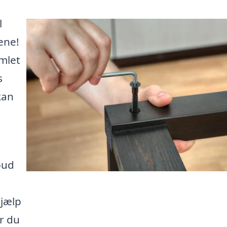
l
ene!
mlet
s
kan
bud
hjælp
er du