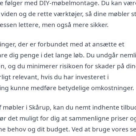
fte følger med DIY-møbelmontage. Du kan vær
viden og de rette værktøjer, så dine møbler s
cessen lettere, men også mere sikker.
inger, der er forbundet med at ansætte et
re dig penge i det lange løb. Du undgår nemli
gen, og du minimerer risikoen for skader på di
gt relevant, hvis du har investeret i
mling kunne medføre betydelige omkostninger.
af møbler i Skårup, kan du nemt indhente tilbu
gør det muligt for dig at sammenligne priser o
ine behov og dit budget. Ved at bruge vores s