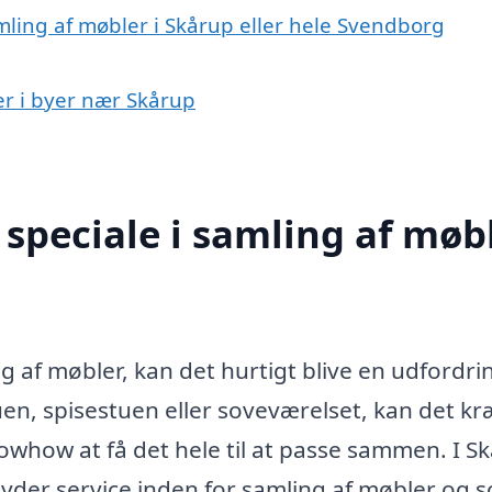
mling af møbler i Skårup eller hele Svendborg
er i byer nær Skårup
speciale i samling af møb
af møbler, kan det hurtigt blive en udfordri
en, spisestuen eller soveværelset, kan det k
owhow at få det hele til at passe sammen. I S
lbyder service inden for samling af møbler og 