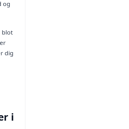
d og
 blot
der
r dig
r i