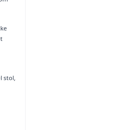
kke
t
 stol,