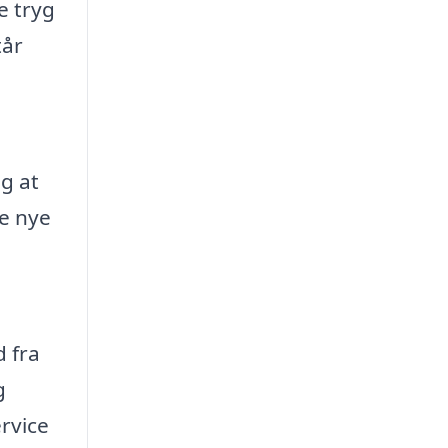
e tryg
tår
g at
ne nye
d fra
g
ervice