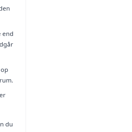
uden
e end
ndgår
 op
 rum.
er
an du