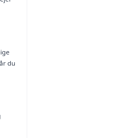
lige
Når du
g