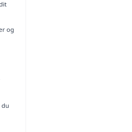
dit
er og
r
å du