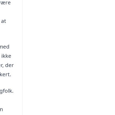
 være
 at
 med
 ikke
r, der
kert.
gfolk.
en