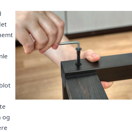
l
det
 nemt
mle
blot
te
n og
ere