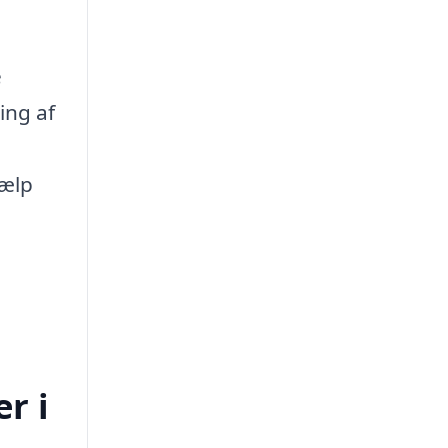
e
ing af
jælp
r i