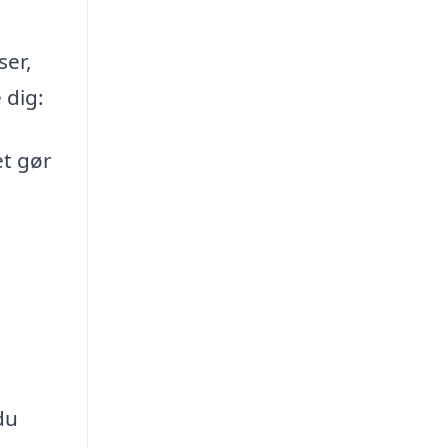
ser,
 dig:
et gør
du