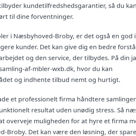
tilbyder kundetilfredshedsgarantier, så du ka
rt til dine forventninger.
bler i Næsbyhoved-Broby, er det også en god i
igere kunder. Det kan give dig en bedre forstå
arbejdet og den service, der tilbydes. På din j
--samling-af-mbler-wxb.dk, hvor du kan
det og indhente tilbud nemt og hurtigt.
ade et professionelt firma håndtere samlingen
, funktionelt resultat uden unødig stress. Så næ
at overveje muligheden for at hyre et firma 
ed-Broby. Det kan være den løsning, der spare