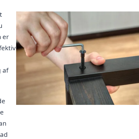
t
u
 er
fektiv
 af
de
ge
kan
lad