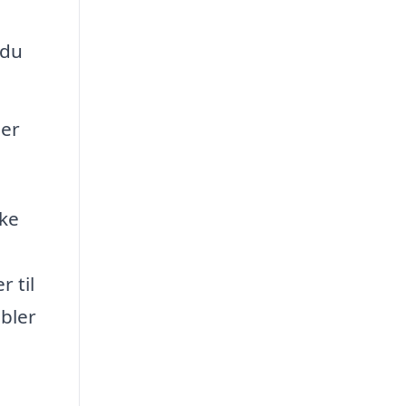
 du
der
kke
r til
bler