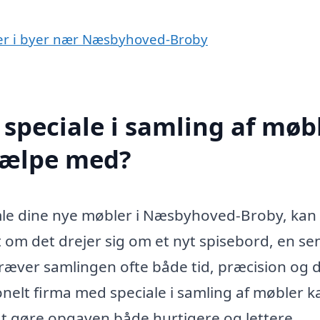
bler i byer nær Næsbyhoved-Broby
speciale i samling af møb
jælpe med?
le dine nye møbler i Næsbyhoved-Broby, kan
 om det drejer sig om et nyt spisebord, en se
kræver samlingen ofte både tid, præcision og 
ionelt firma med speciale i samling af møbler k
at gøre opgaven både hurtigere og lettere.