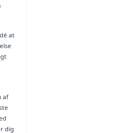
n
dé at
else
agt
 af
ste
med
r dig