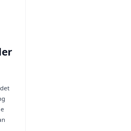
ler
 det
ng
de
an