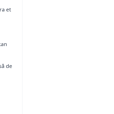
ra et
kan
 så de