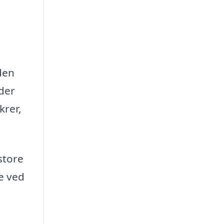
 den
 der
krer,
store
e ved