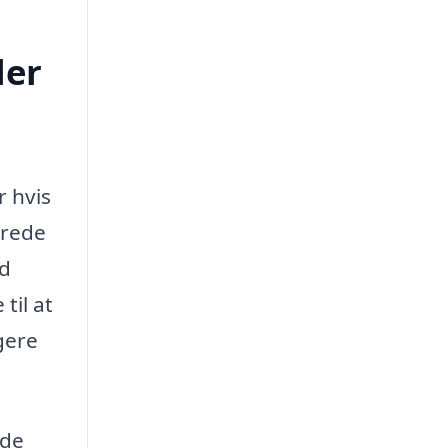
ler
r hvis
erede
ud
til at
gere
 de