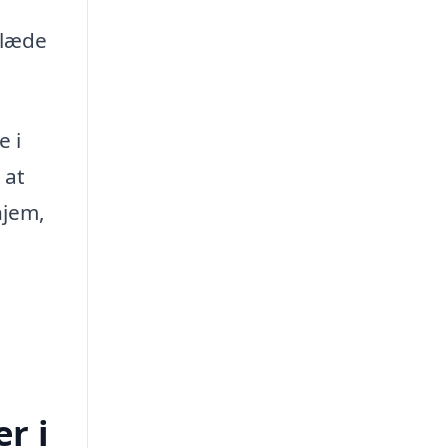
glæde
e i
 at
hjem,
r i