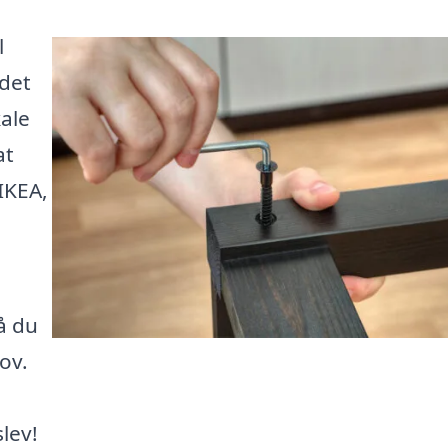
l
ndet
kale
at
IKEA,
å du
ov.
lev!