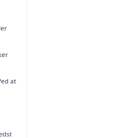
ler
ker
ed at
edst