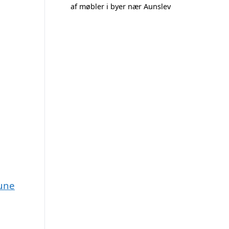
af møbler i byer nær Aunslev
mune