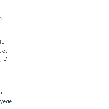
n
du
 et
, så
n
syede