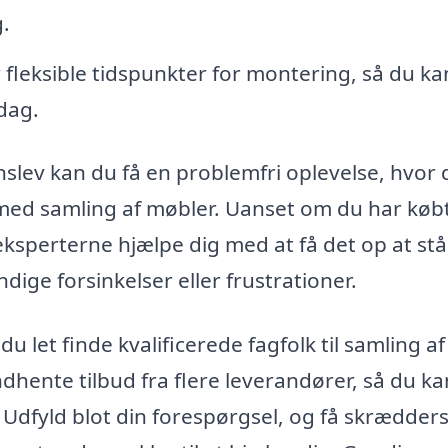
.
r fleksible tidspunkter for montering, så du ka
rdag.
nslev kan du få en problemfri oplevelse, hvor 
r med samling af møbler. Uanset om du har købt
 eksperterne hjælpe dig med at få det op at stå
ge forsinkelser eller frustrationer.
u let finde kvalificerede fagfolk til samling af
ndhente tilbud fra flere leverandører, så du ka
 Udfyld blot din forespørgsel, og få skrædder