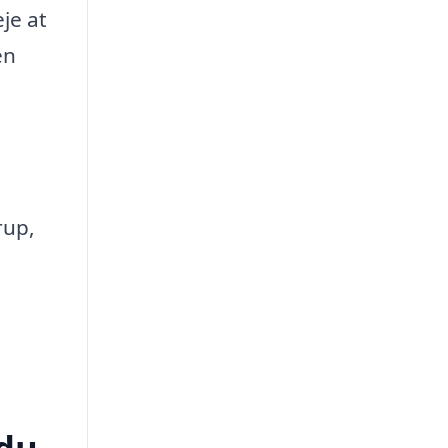
je at
en
rup,
 du