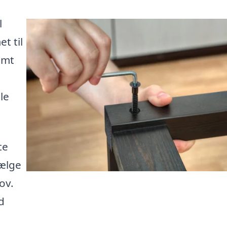
l
t til
emt
le
te
vælge
ov.
d