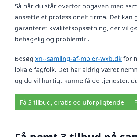
Så når du står overfor opgaven med samli
ansætte et professionelt firma. Det kan g
garanteret kvalitetsopsætning, der vil 
behagelig og problemfri.
Besøg
xn--samling-af-mbler-wxb.dk
for m
lokale fagfolk. Det har aldrig været nemme
og du vil hurtigt kunne få de tjenester, du
Få 3 tilbud, gratis og uforpligtende
F
Få nemt 3 tilbud på sam