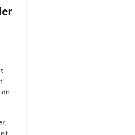
ler
gt
t
 dit
er,
elt