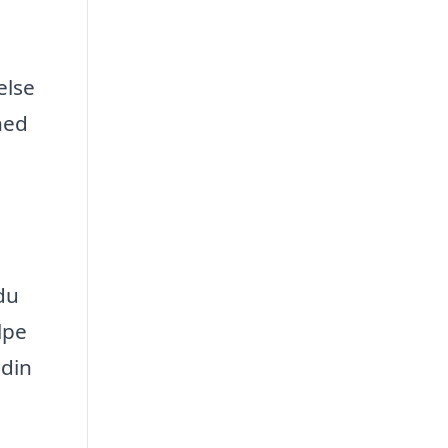
else
hed
du
lpe
 din