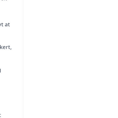
t at
kert,
g
t