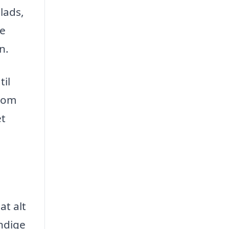
plads,
de
n.
til
 som
et
at alt
endige