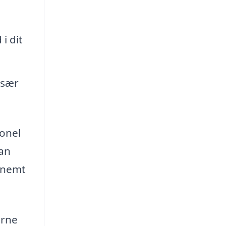
i dit
især
ionel
kan
t nemt
erne