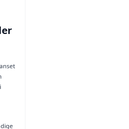
ler
Uanset
n
i
ndige