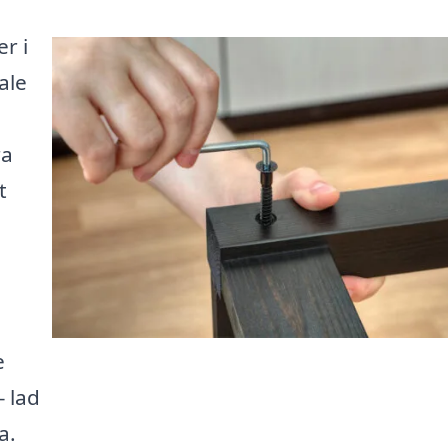
r i
ale
ra
t
e
 lad
a.