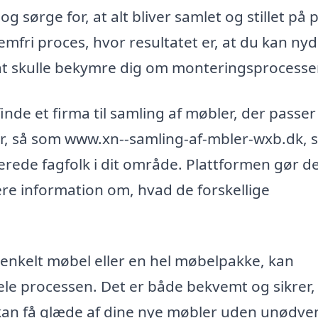
og sørge for, at alt bliver samlet og stillet på 
mfri proces, hvor resultatet er, at du kan ny
t skulle bekymre dig om monteringsprocesse
inde et firma til samling af møbler, der passer 
er, så som www.xn--samling-af-mbler-wxb.dk,
erede fagfolk i dit område. Plattformen gør d
ere information om, hvad de forskellige
 enkelt møbel eller en hel møbelpakke, kan
le processen. Det er både bekvemt og sikrer, 
du kan få glæde af dine nye møbler uden unødv