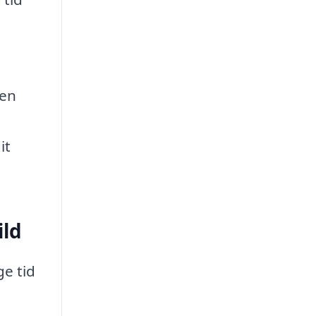
sen
it
ild
ge tid