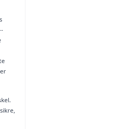
s
--
e
te
der
kel.
sikre,