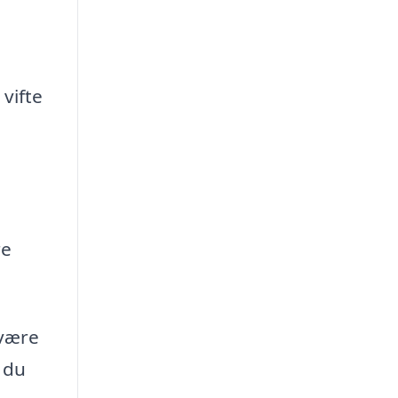
vifte
re
 være
 du