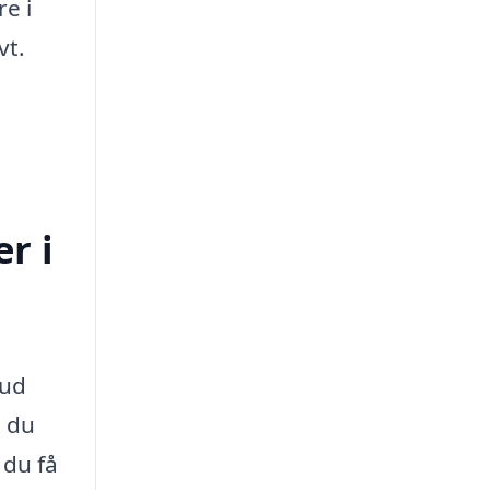
re i
vt.
r i
bud
t du
 du få