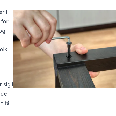
r i
 for
og
olk
 sig i
nde
n få