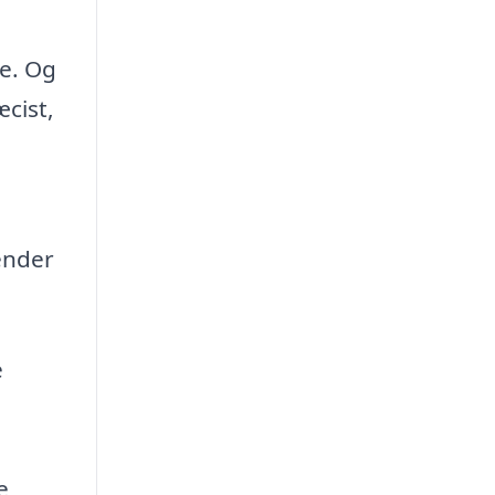
ne. Og
æcist,
ender
e
e