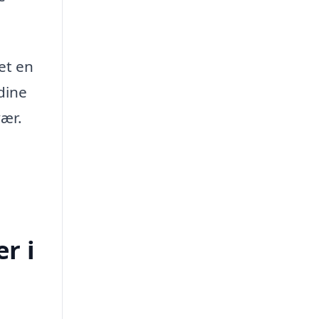
et en
dine
ær.
r i