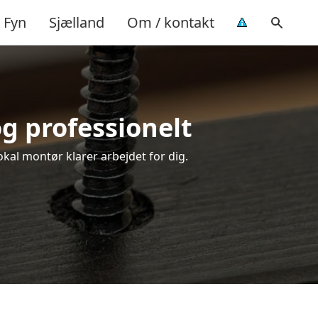
Fyn
Sjælland
Om / kontakt
og professionelt
okal montør klarer arbejdet for dig.