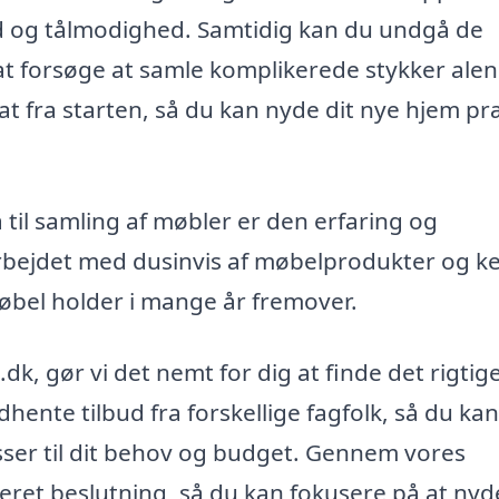
id og tålmodighed. Samtidig kan du undgå de
 at forsøge at samle komplikerede stykker ale
tat fra starten, så du kan nyde dit nye hjem pr
 til samling af møbler er den erfaring og
arbejdet med dusinvis af møbelprodukter og k
 møbel holder i mange år fremover.
k, gør vi det nemt for dig at finde det rigtig
ndhente tilbud fra forskellige fagfolk, så du kan
sser til dit behov og budget. Gennem vores
eret beslutning, så du kan fokusere på at nyd