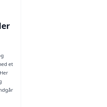
ler
og
med et
 Her
g
undgår