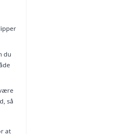
lipper
n du
måde
 være
d, så
or at