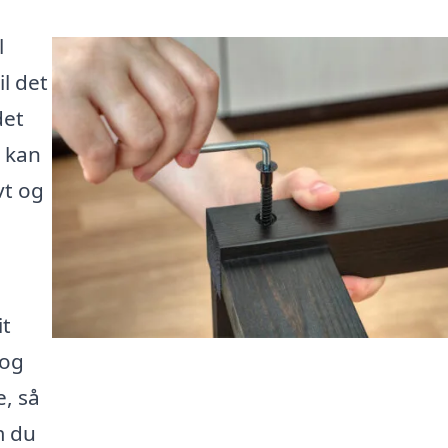
l
l det
det
r kan
vt og
it
 og
e, så
m du