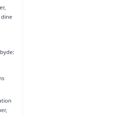
er,
 dine
lbyde:
ns
ation
er,