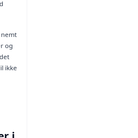
id
m nemt
er og
jdet
il ikke
r i