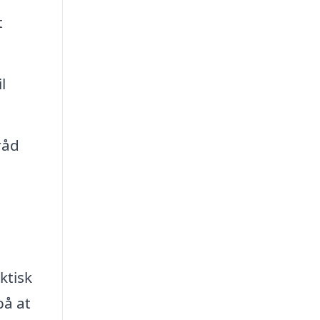
t
l
råd
ktisk
på at