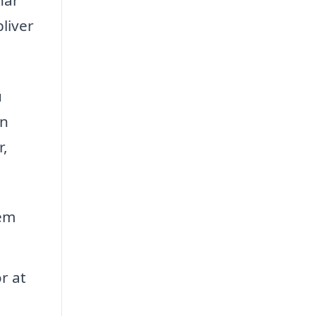
bliver
u
an
r,
dem
r at