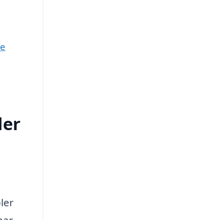
ne
ler
ler
har