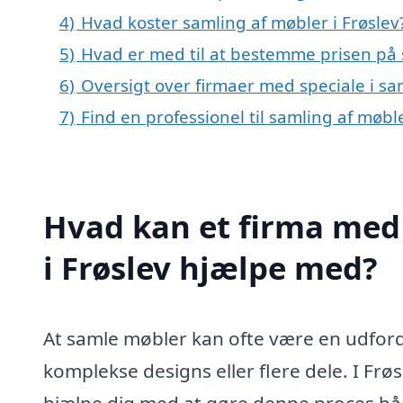
4)
Hvad koster samling af møbler i Frøslev
5)
Hvad er med til at bestemme prisen på s
6)
Oversigt over firmaer med speciale i s
7)
Find en professionel til samling af møbl
Hvad kan et firma med 
i Frøslev hjælpe med?
At samle møbler kan ofte være en udford
komplekse designs eller flere dele. I Frø
hjælpe dig med at gøre denne proces bå