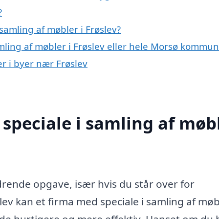
?
amling af møbler i Frøslev?
amling af møbler i Frøslev eller hele Morsø kommu
er i byer nær Frøslev
speciale i samling af møb
rende opgave, især hvis du står over for
slev kan et firma med speciale i samling af møb
de hurtigere og mere effektiv. Uanset om du 