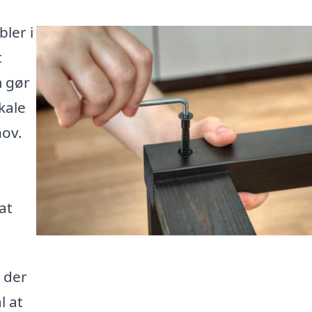
bler i
t
m gør
kale
hov.
at
, der
l at