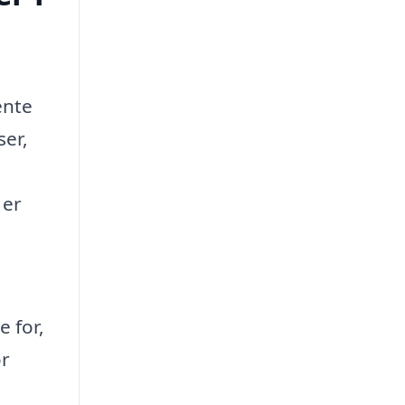
ente
ser,
 er
e for,
or