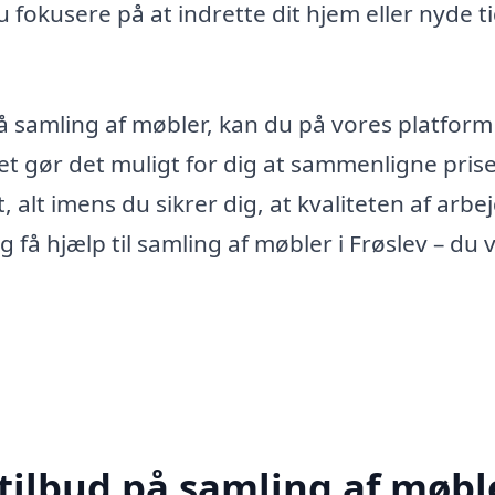
okusere på at indrette dit hjem eller nyde t
 på samling af møbler, kan du på vores platfor
 Det gør det muligt for dig at sammenligne pris
, alt imens du sikrer dig, at kvaliteten af arbe
g få hjælp til samling af møbler i Frøslev – du v
tilbud på samling af møble