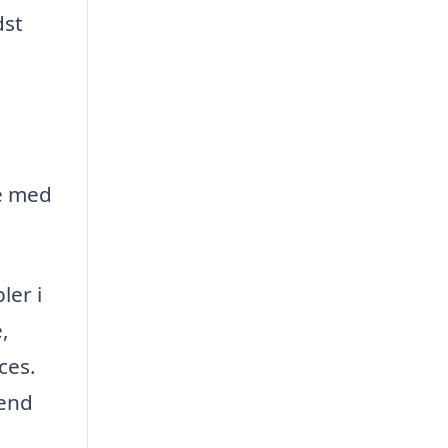
dst
e med
ler i
,
ces.
 end