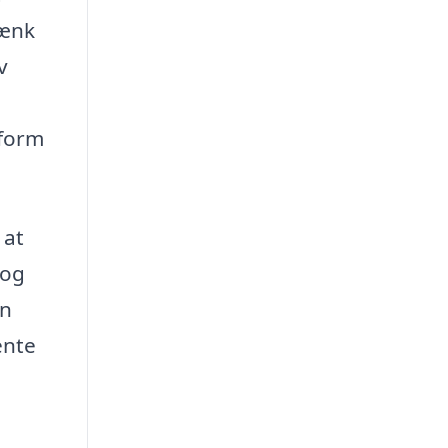
Tænk
v
 form
 at
 og
en
ente