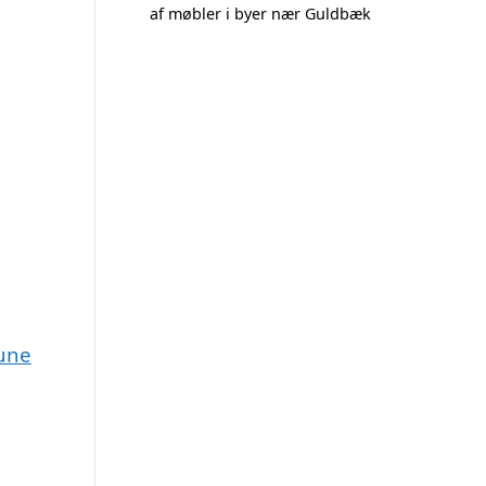
af møbler i byer nær Guldbæk
mune