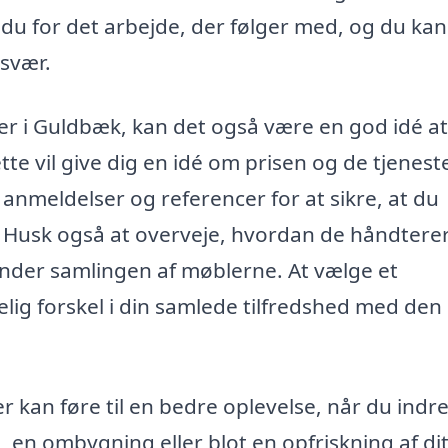
du for det arbejde, der følger med, og du kan
esvær.
ler i Guldbæk, kan det også være en god idé at
ette vil give dig en idé om prisen og de tjenest
e anmeldelser og referencer for at sikre, at du
. Husk også at overveje, hvordan de håndtere
nder samlingen af møblerne. At vælge et
ig forskel i din samlede tilfredshed med den
 kan føre til en bedre oplevelse, når du indre
m, en ombygning eller blot en opfriskning af di