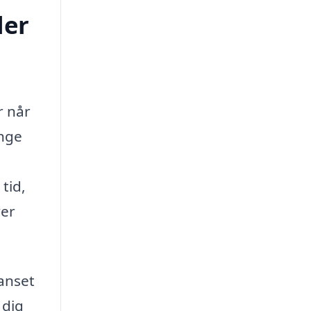
ler
r når
ange
tid,
ver
anset
 dig