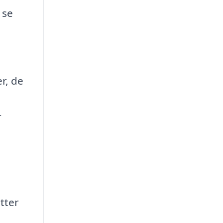
 se
er, de
r
tter
t