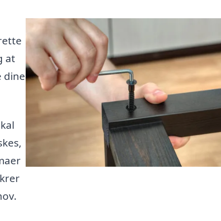
rette
g at
e dine
kal
skes,
rmaer
ikrer
hov.