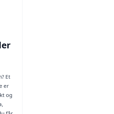
ler
m? Et
e er
ekt og
a,
du får