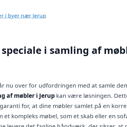
er i byer nær Jerup
speciale i samling af møb
tår nu over for udfordringen med at samle de
g af møbler i Jerup
kan være løsningen. Dett
garanti for, at dine møbler samlet på en korr
m et kompleks møbel, som et skab eller en sof
 levere det faglige håndværk, der sikrer, at 