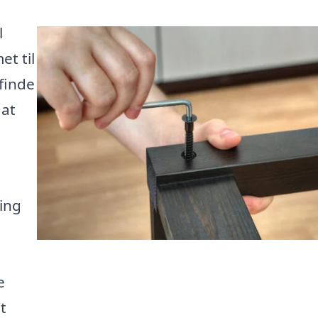
l
et til
 finde
 at
ling
e
t