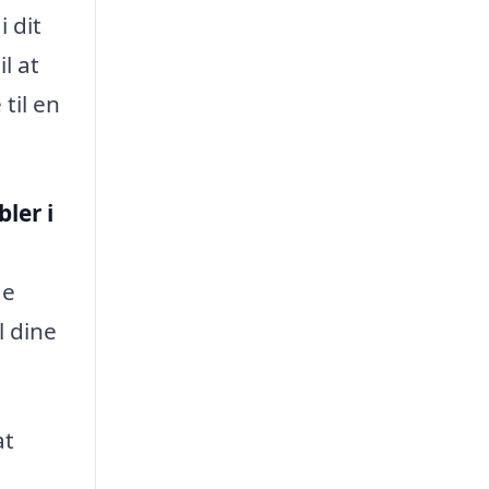
 dit
l at
til en
ler i
ge
l dine
at