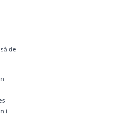
 så de
en
es
n i