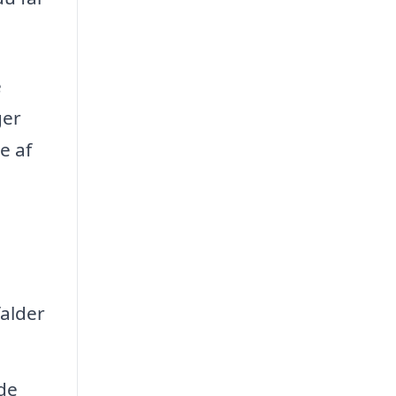
e
ger
e af
falder
de