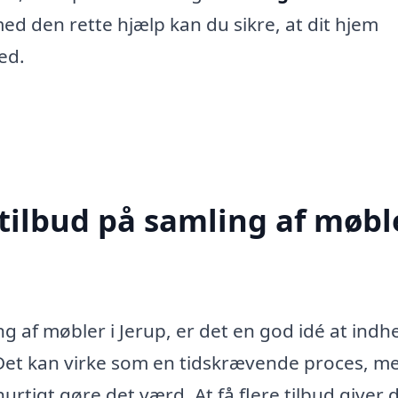
med den rette hjælp kan du sikre, at dit hjem
ed.
tilbud på samling af møble
 af møbler i Jerup, er det en god idé at indh
r. Det kan virke som en tidskrævende proces, m
urtigt gøre det værd. At få flere tilbud giver 