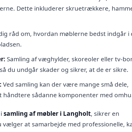
rne. Dette inkluderer skruetrækkere, hamm
 dig råd om, hvordan møblerne bedst indgår i 
pladsen.
r:
Samling af væghylder, skoreoler eller tv-bo
så du undgår skader og sikrer, at de er sikre.
:
Ved samling kan der være mange små dele,
il at håndtere sådanne komponenter med omhu
 i
samling af møbler i Langholt
, sikrer en
 du vælger at samarbejde med professionelle, k