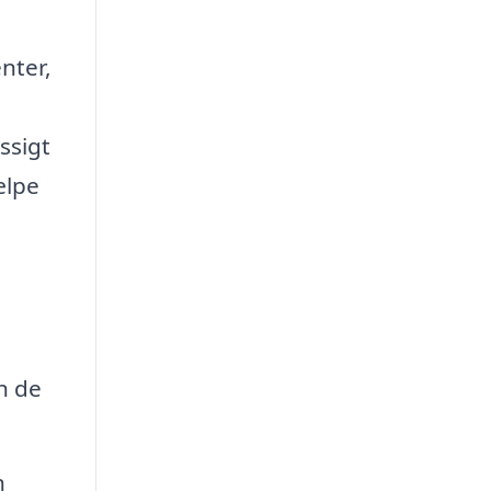
nter,
ssigt
ælpe
n de
n