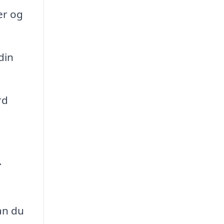
er og
din
rd
.
an du