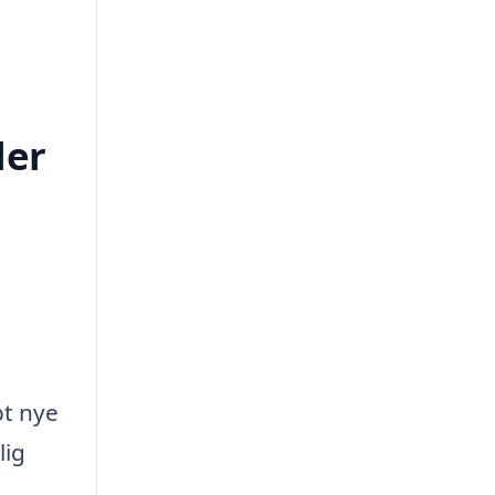
ler
bt nye
lig