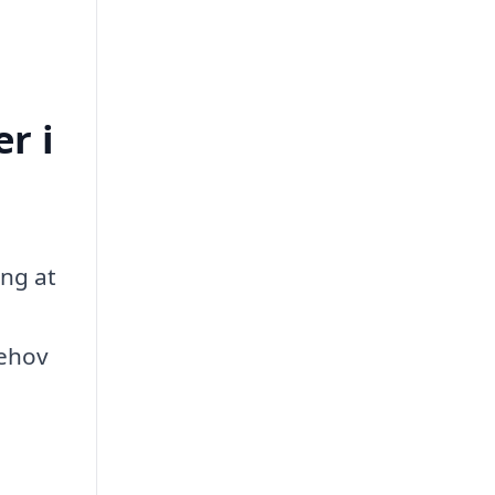
r i
ing at
behov