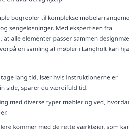
mple bogreoler til komplekse møbelarrangeme
 og sengeløsninger. Med ekspertisen fra
e, at alle elementer passer sammen designmæ
hvorpå en samling af møbler i Langholt kan hj
age lang tid, især hvis instruktionerne er
 side, sparer du værdifuld tid.
ng med diverse typer møbler og ved, hvorda
er.
ere kommer med de rette værktøjer, som ka