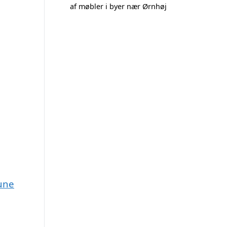
af møbler i byer nær Ørnhøj
mune