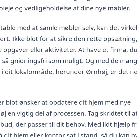
pleje og vedligeholdelse af dine nye møbler.
table med at samle møbler selv, kan det virkel
pert. Ikke blot for at sikre den rette opsætnin
ge opgaver eller aktiviteter. At have et firma, d
ver så gnidningsfri som muligt. Og med de man
k i dit lokalområde, herunder Ørnhøj, er det n
er blot ønsker at opdatere dit hjem med nye
j en vigtig del af processen. Tag skridtet til a
lbud, der passer til dit behov. Med lidt hjælp f
å dit hjem eller kontor sat i stand, så du kan 