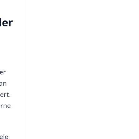
ler
ær
kan
ert.
erne
ele