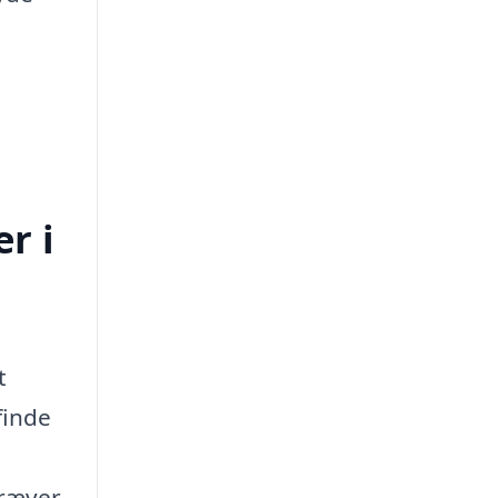
r i
t
finde
kræver