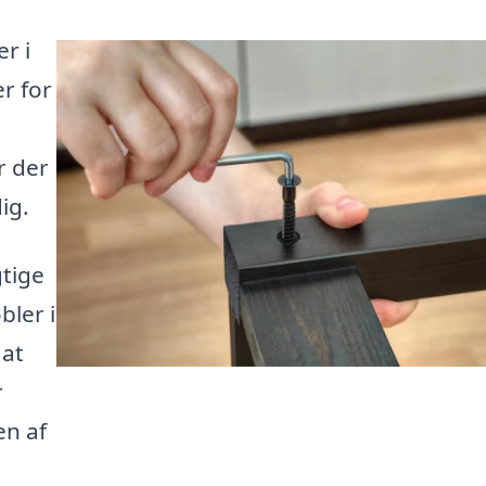
r i
r for
r der
ig.
tige
bler i
 at
r
en af