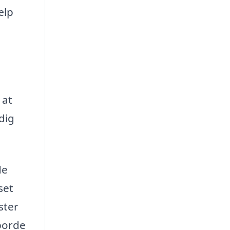
ælp
e
 at
dig
de
set
ster
 borde