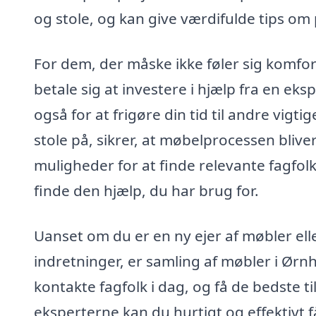
og stole, og kan give værdifulde tips om 
For dem, der måske ikke føler sig komfor
betale sig at investere i hjælp fra en eks
også for at frigøre din tid til andre vigti
stole på, sikrer, at møbelprocessen bli
muligheder for at finde relevante fagfol
finde den hjælp, du har brug for.
Uanset om du er en ny ejer af møbler ell
indretninger, er samling af møbler i Ørnhø
kontakte fagfolk i dag, og få de bedste ti
eksperterne kan du hurtigt og effektivt f