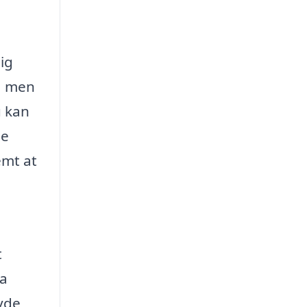
ig
g, men
u kan
ge
emt at
t
ra
nyde