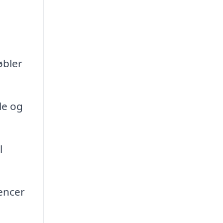
øbler
le og
l
encer