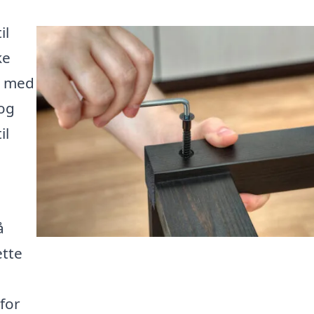
il
ke
n med
 og
il
e
å
ette
 for