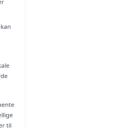
er
 kan
kale
yde
dhente
llige
r til