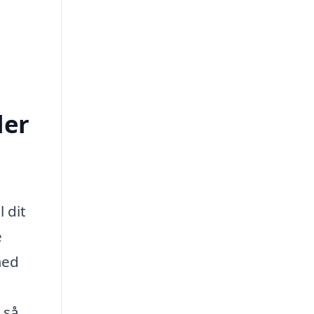
ler
 dit
e
med
 så