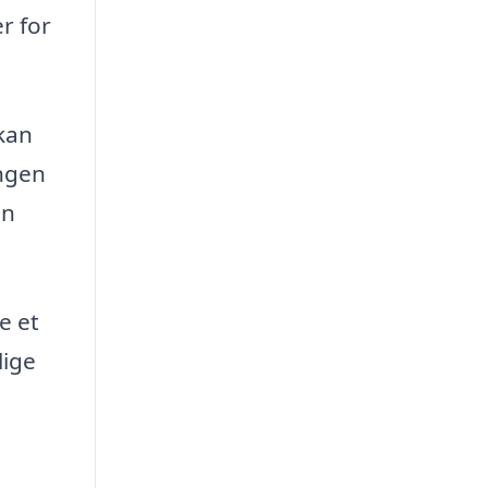
r for
kan
ingen
an
e et
lige