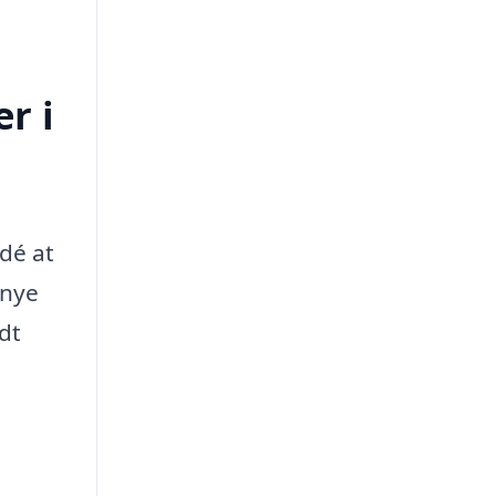
r i
dé at
 nye
dt