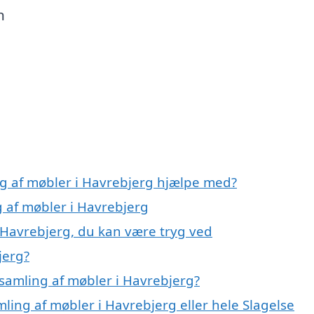
n
ng af møbler i Havrebjerg hjælpe med?
g af møbler i Havrebjerg
i Havrebjerg, du kan være tryg ved
jerg?
samling af møbler i Havrebjerg?
ling af møbler i Havrebjerg eller hele Slagelse