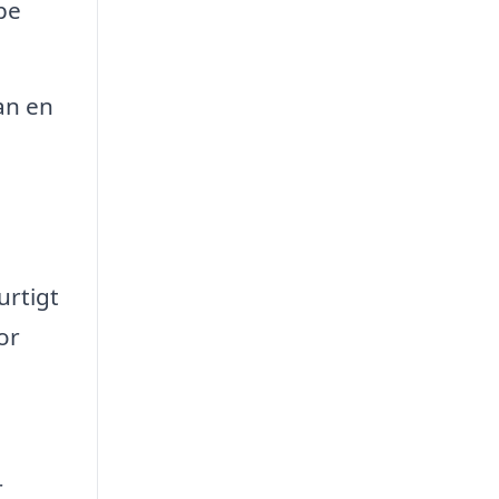
pe
an en
urtigt
or
r