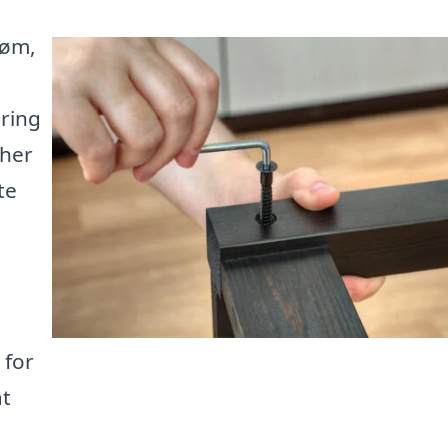
Høm,
dring
 her
te
 for
at