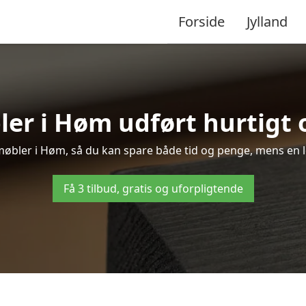
Forside
Jylland
er i Høm udført hurtigt 
f møbler i Høm, så du kan spare både tid og penge, mens en l
Få 3 tilbud, gratis og uforpligtende