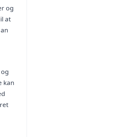
er og
l at
dan
d og
e kan
ed
ret