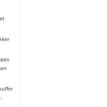
et
akker
ikken
sen
kuffer
.