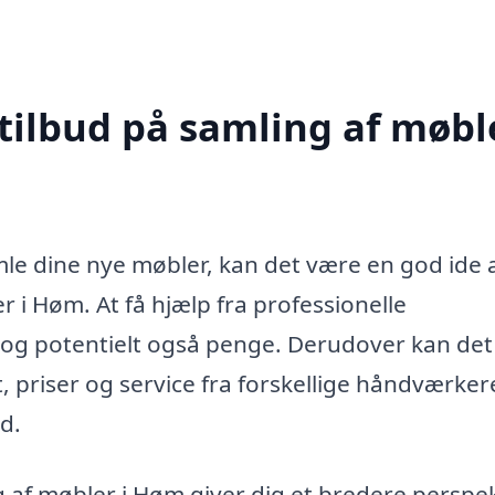
tilbud på samling af møble
le dine nye møbler, kan det være en god ide 
r i Høm. At få hjælp fra professionelle
 og potentielt også penge. Derudover kan det
, priser og service fra forskellige håndværker
ud.
ng af møbler i Høm giver dig et bredere perspe