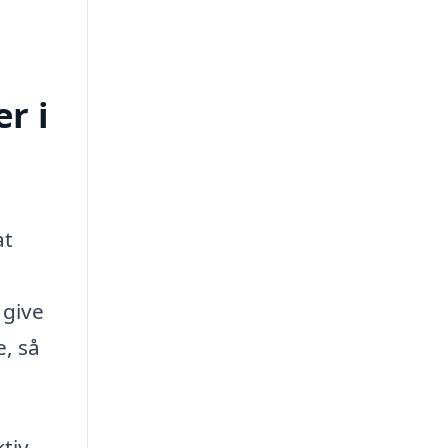
r i
at
 give
e, så
ktiv