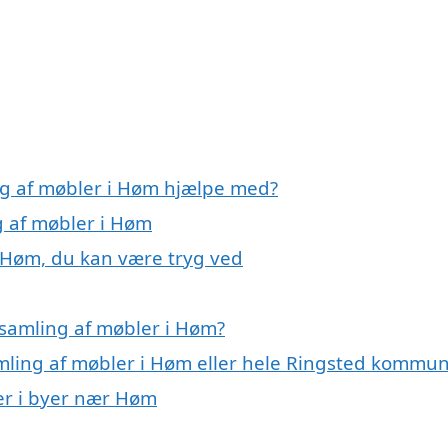
ng af møbler i Høm hjælpe med?
g af møbler i Høm
i Høm, du kan være tryg ved
samling af møbler i Høm?
amling af møbler i Høm eller hele Ringsted kommu
ler i byer nær Høm