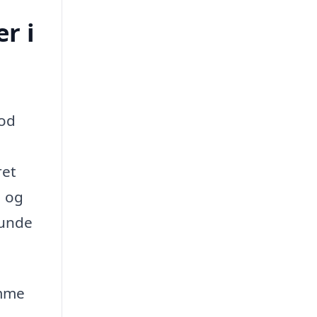
r i
god
ret
, og
runde
amme