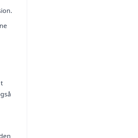
ion.
ine
at
også
eden