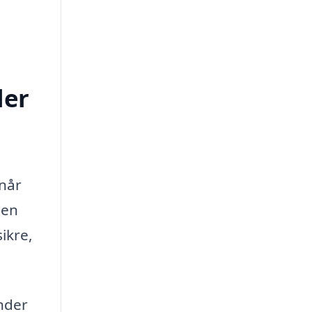
ler
 når
 en
ikre,
under