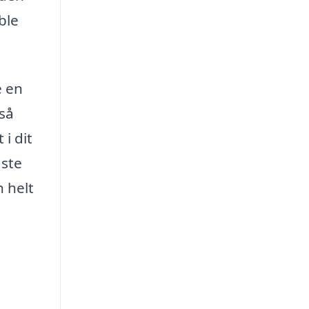
ble
e en
gså
i dit
dste
n helt