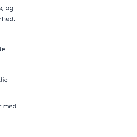
e, og
arhed.
l
de
dig
or med