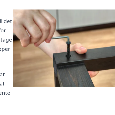
l det
for
 tage
ipper
at
al
ente