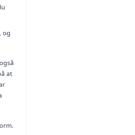
du
, og
 også
på at
ar
a
form.