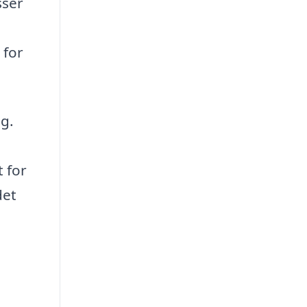
sser
 for
ag.
 for
det