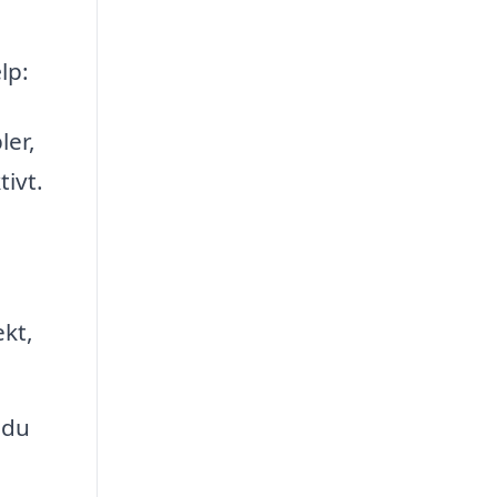
lp:
ler,
tivt.
ekt,
 du