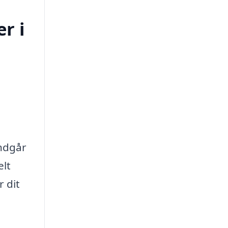
r i
undgår
elt
 dit