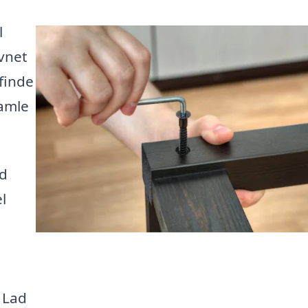
l
vnet
 finde
samle
rd
l
g
 Lad