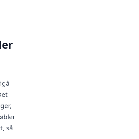
ler
dgå
Det
ger,
øbler
t, så