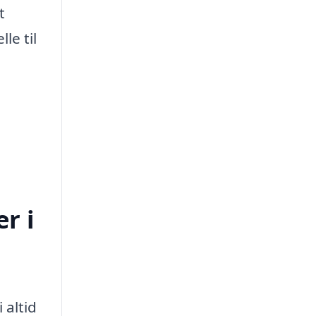
t
le til
r i
 altid