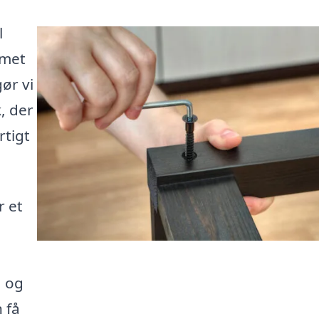
l
mmet
gør vi
k, der
rtigt
r et
, og
n få