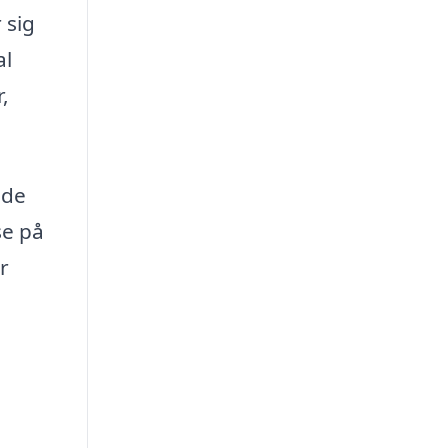
 sig
al
,
ede
se på
r