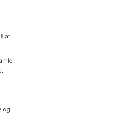
l at
samle
e.
e og