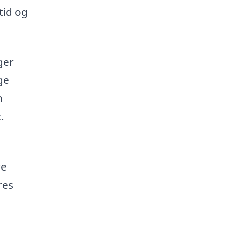
tid og
ger
ge
n
.
re
res