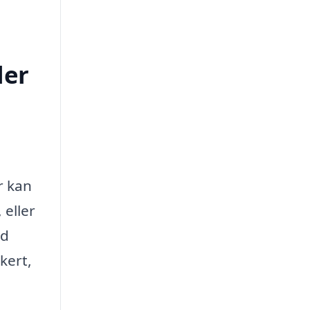
ler
r kan
 eller
ed
kert,