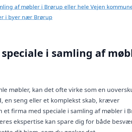
amling af møbler i Brørup eller hele Vejen kommun
er i byer nær Brørup
speciale i samling af møb
le møbler, kan det ofte virke som en uoversk
, en seng eller et komplekst skab, kræver
 et firma med speciale i samling af møbler i 
 Deres ekspertise kan spare dig for både besvæ
rette dit hjem, som du ønsker det.