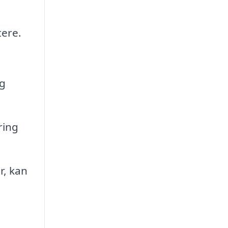
tere.
og
ring
r, kan