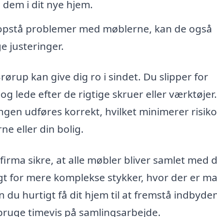
em i dit nye hjem.
 opstå problemer med møblerne, kan de også
 justeringer.
Brørup kan give dig ro i sindet. Du slipper for
 lede efter de rigtige skruer eller værktøjer.
ngen udføres korrekt, hvilket minimerer risik
ne eller din bolig.
irma sikre, at alle møbler bliver samlet med 
igt for mere komplekse stykker, hvor der er m
 du hurtigt få dit hjem til at fremstå indbyde
 bruge timevis på samlingsarbejde.