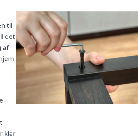
n til
l det
g af
 hjem
re
t
r klar