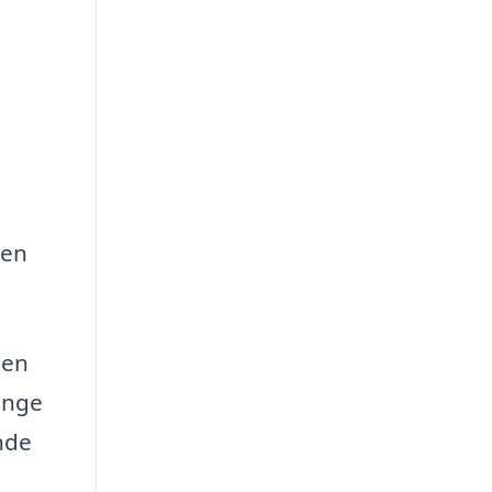
oen
den
ange
nde