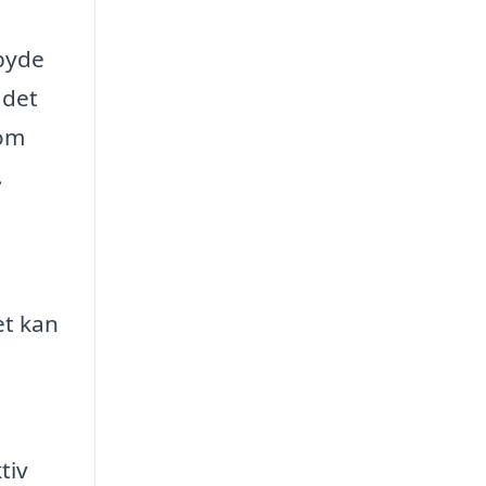
lbyde
 det
 om
.
et kan
,
tiv