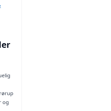
e
ler
uelig
Brørup
r og