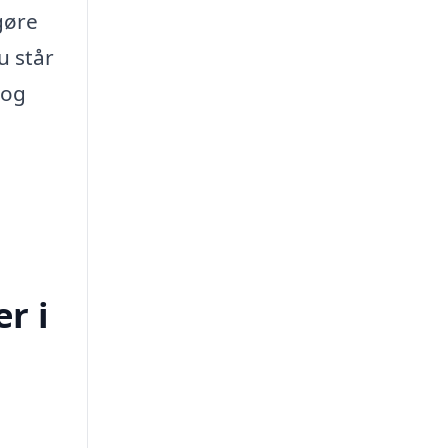
gøre
u står
 og
r i