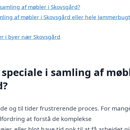
samling af møbler i Skovsgård?
mling af møbler i Skovsgård eller hele Jammerbug
ler i byer nær Skovsgård
speciale i samling af møb
d?
e og til tider frustrerende proces. For mang
fordring at forstå de komplekse
er, eller blot have tid nok til at få arbejdet gj