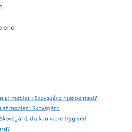
n
re end
ng af møbler i Skovsgård hjælpe med?
g af møbler i Skovsgård
i Skovsgård, du kan være tryg ved
ård?