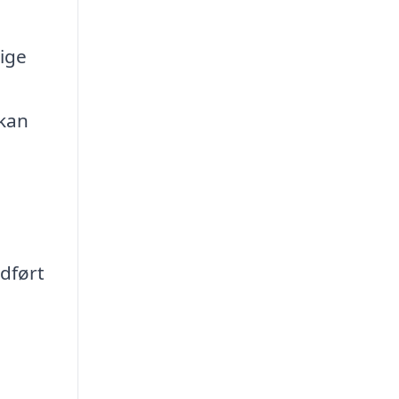
lige
 kan
udført