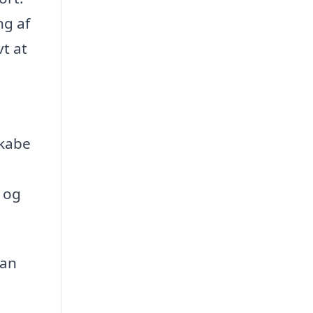
ng af
vt at
skabe
e og
kan