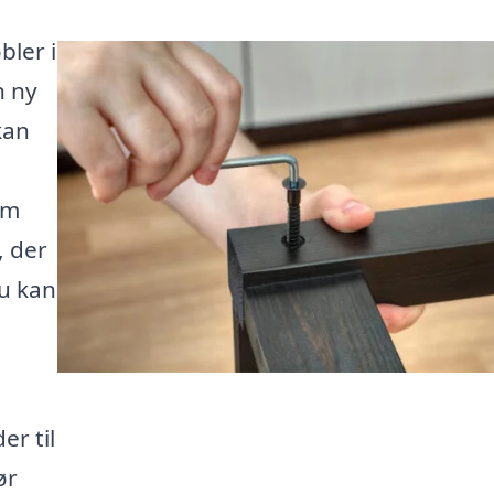
bler i
n ny
kan
rm
, der
du kan
er til
ør