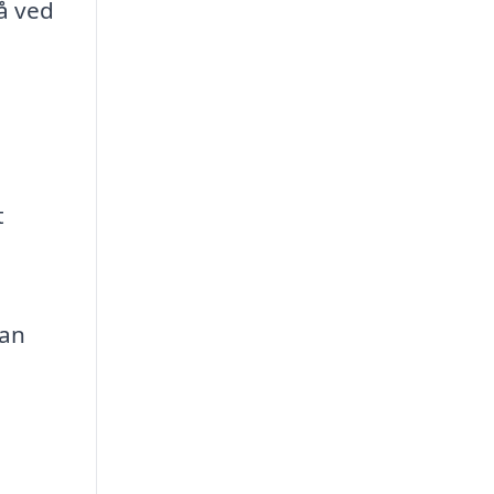
å ved
t
kan