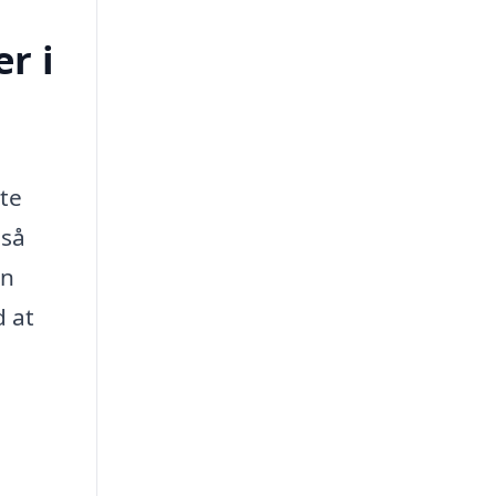
r i
nte
gså
en
d at