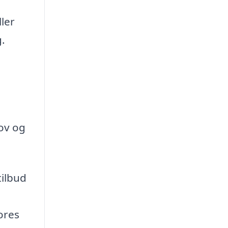
ler
g.
ov og
tilbud
ores