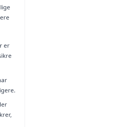
lige
tere
r er
sikre
har
igere.
der
krer,