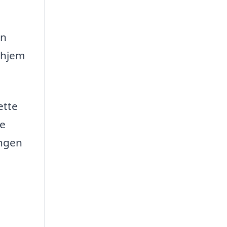
en
t hjem
ette
ye
ingen