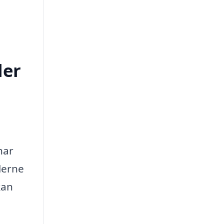
ler
har
lerne
kan