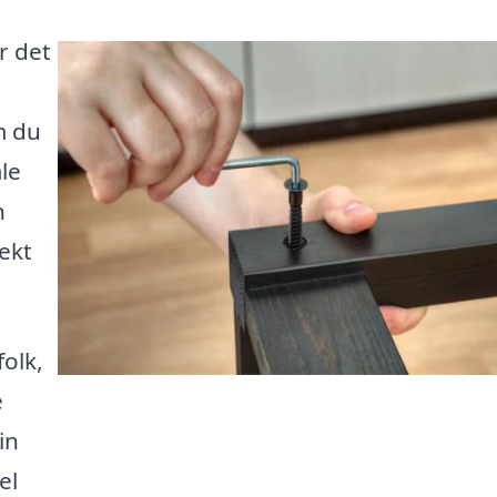
r det
m du
le
n
fekt
folk,
e
in
el