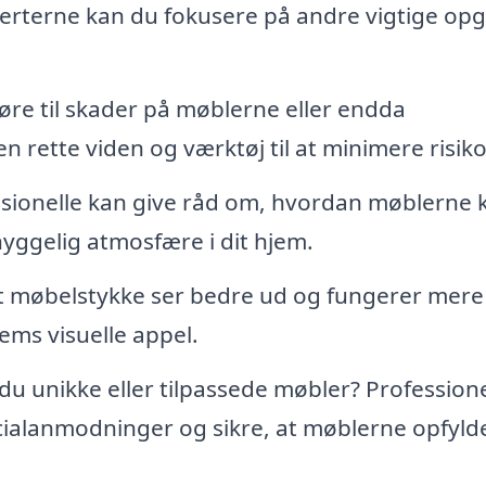
perterne kan du fokusere på andre vigtige op
øre til skader på møblerne eller endda
rette viden og værktøj til at minimere risik
sionelle kan give råd om, hvordan møblerne 
hyggelig atmosfære i dit hjem.
t møbelstykke ser bedre ud og fungerer mere
jems visuelle appel.
du unikke eller tilpassede møbler? Professione
ialanmodninger og sikre, at møblerne opfyld