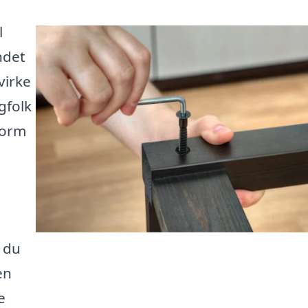
l
ndet
virke
gfolk
form
å du
en
e