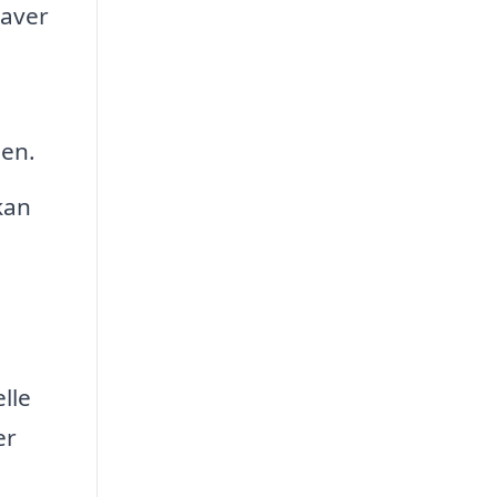
gaver
oen.
kan
lle
er