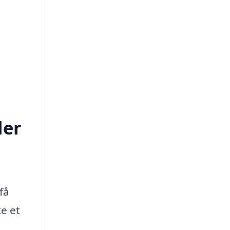
ler
få
ke et