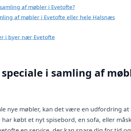
amling af møbler i Evetofte?
ling af møbler i Evetofte eller hele Halsnæs
er i byer nær Evetofte
speciale i samling af møb
e nye møbler, kan det være en udfordring at 
 har købt et nyt spisebord, en sofa, eller mås
etofte en service, der kan spare dig for tid og