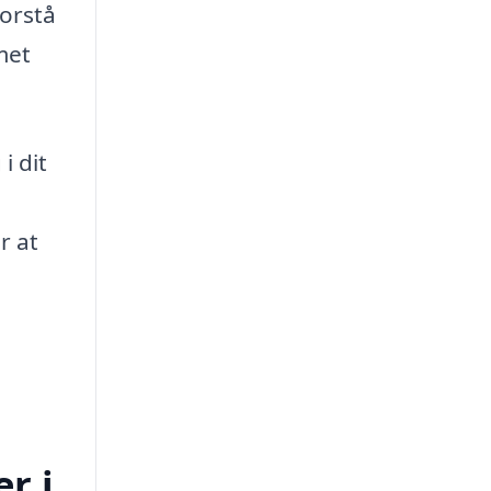
forstå
met
i dit
r at
r i