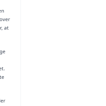
en
 over
, at
øge
et.
te
ler