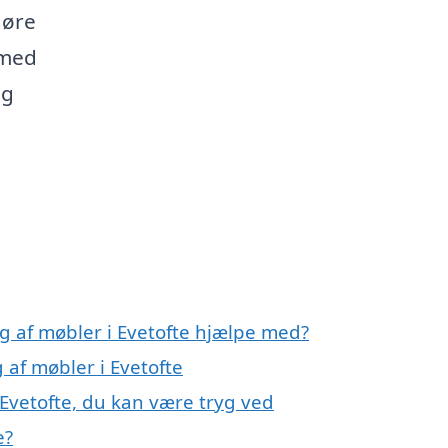
gøre
 med
og
g af møbler i Evetofte hjælpe med?
 af møbler i Evetofte
 Evetofte, du kan være tryg ved
e?