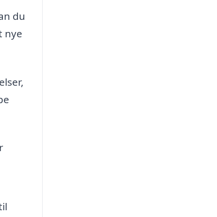
kan du
t nye
elser,
pe
r
il