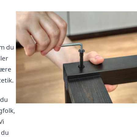
e
om du
ler
være
etik.
 du
gfolk,
Vi
, du