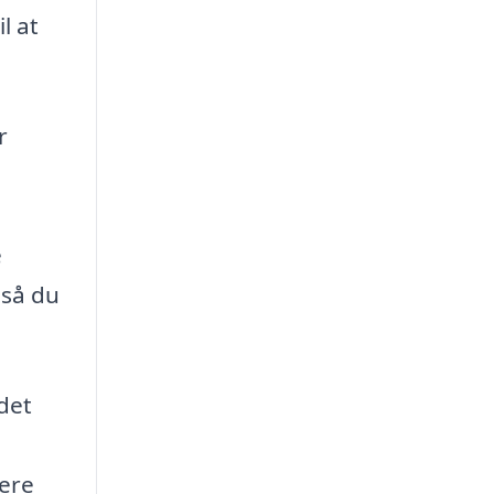
l at
r
e
 så du
edet
gere