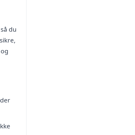
 så du
sikre,
 og
lder
ikke