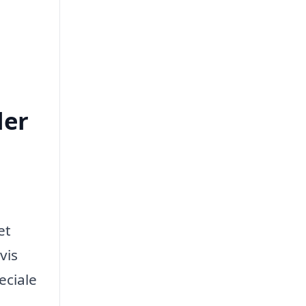
ler
n
et
vis
eciale