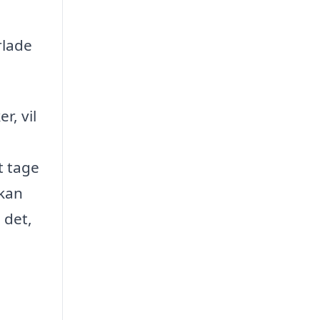
rlade
r, vil
t tage
 kan
 det,