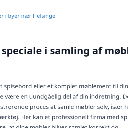
er i byer nær Helsinge
speciale i samling af møb
?
et spisebord eller et komplet møblement til di
ge være en uundgåelig del af din indretning. D
ustrerende proces at samle møbler selv, især h
værktøj. Her kan et professionelt firma med sp
re, at dine møbler bliver samlet korrekt og