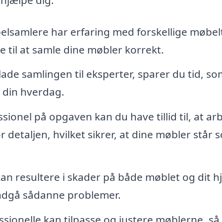
elsamlere har erfaring med forskellige møbel
re til at samle dine møbler korrekt.
ade samlingen til eksperter, sparer du tid, s
 din hverdag.
ionel på opgaven kan du have tillid til, at ar
 detaljen, hvilket sikrer, at dine møbler står s
an resultere i skader på både møblet og dit h
undgå sådanne problemer.
ionelle kan tilpasse og justere møblerne, så