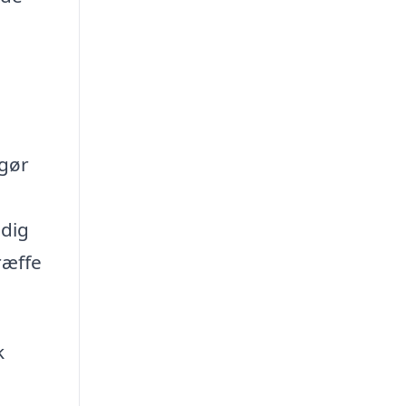
 gør
 dig
ræffe
k