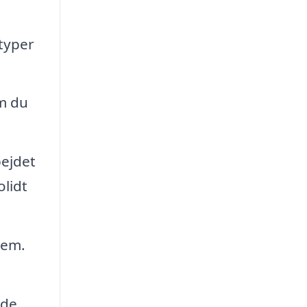
typer
om du
bejdet
olidt
jem.
 de