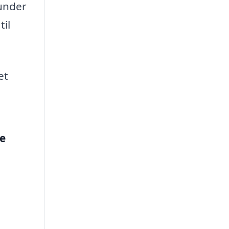
runder
til
et
te