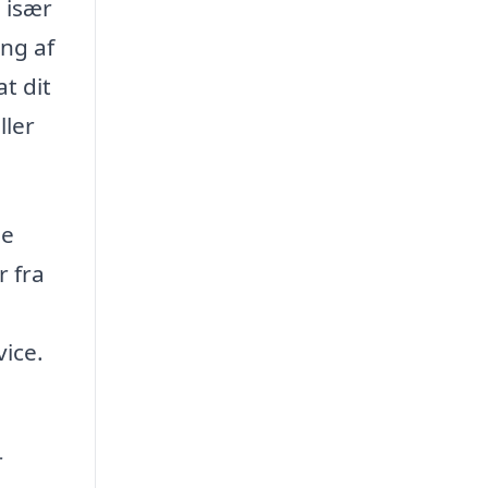
 især
ing af
at dit
ller
le
r fra
vice.
r