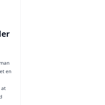
ler
s man
det en
 at
d