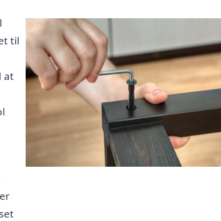
l
 til
d at
l
r
er
sset